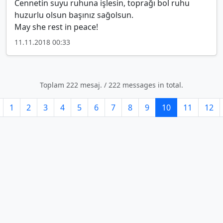
Cennetin suyu ruhuna işlesin, toprağı bol ruhu
huzurlu olsun başınız sağolsun.
May she rest in peace!
11.11.2018 00:33
Toplam 222 mesaj. / 222 messages in total.
1
2
3
4
5
6
7
8
9
10
11
12