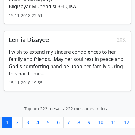
Bilgisayar Mühendisi BELÇİKA
15.11.2018 22:51
Lemia Dizayee
203.
I wish to extend my sincere condolences to her
family and friends...May her soul rest in peace and
God's comforting hand be upon her family during
this hard time...
15.11.2018 19:55
Toplam 222 mesaj. / 222 messages in total.
1
2
3
4
5
6
7
8
9
10
11
12