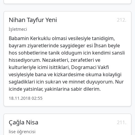
Nihan Tayfur Yeni
212.
İşletmeci
Babamin Kerkuklu olmasi vesilesiyle tanidigim,
bayram ziyaretlerinde saygideger esi İhsan beyle
hos sohbetlerine tanik oldugum icin kendimi sansli
hissediyorum. Nezaketleri, zerafetleri ve
kulturleriyle icimi isittiklari, Dogramaci Vakfi
vesiylesiyle bana ve kizkardesime okuma kolayligi
sagladiklari icin sukran ve minnet duyuyorum. Nur
icinde yatsinlar, yakinlarina sabir dilerim.
18.11.2018 02:55
Çağla Nisa
211.
lise öğrencisi