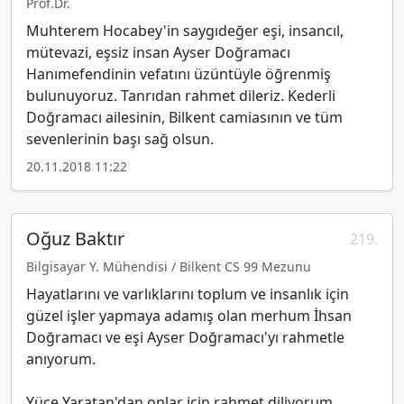
Prof.Dr.
Muhterem Hocabey'in saygıdeğer eşi, insancıl,
mütevazi, eşsiz insan Ayser Doğramacı
Hanımefendinin vefatını üzüntüyle öğrenmiş
bulunuyoruz. Tanrıdan rahmet dileriz. Kederli
Doğramacı ailesinin, Bilkent camiasının ve tüm
sevenlerinin başı sağ olsun.
20.11.2018 11:22
Oğuz Baktır
219.
Bilgisayar Y. Mühendisi / Bilkent CS 99 Mezunu
Hayatlarını ve varlıklarını toplum ve insanlık için
güzel işler yapmaya adamış olan merhum İhsan
Doğramacı ve eşi Ayser Doğramacı'yı rahmetle
anıyorum.
Yüce Yaratan'dan onlar için rahmet diliyorum.